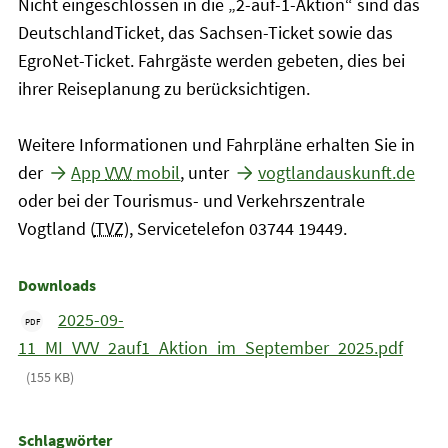
Nicht eingeschlossen in die „2-auf-1-Aktion“ sind das
DeutschlandTicket, das Sachsen-Ticket sowie das
EgroNet-Ticket. Fahrgäste werden gebeten, dies bei
ihrer Reiseplanung zu berücksichtigen.
Weitere Informationen und Fahrpläne erhalten Sie in
der
App
VVV
mobil
, unter
vogtlandauskunft.de
oder bei der Tourismus- und Verkehrszentrale
Vogtland (
TVZ
), Servicetelefon 03744 19449.
Downloads
2025-09-
PDF
11_MI_VVV_2auf1_Aktion_im_September_2025.pdf
(155 KB)
Schlagwörter