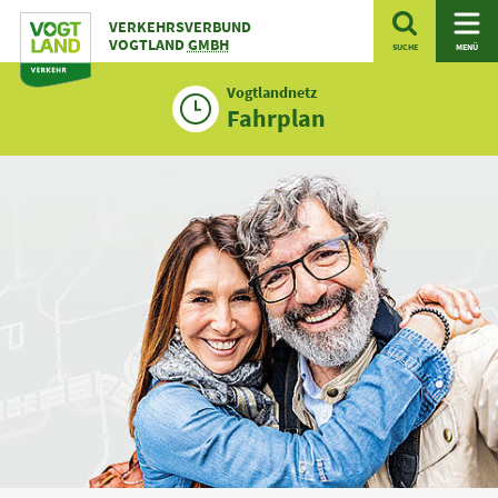
Zum
VERKEHRSVERBUND
Inhalt
VOGTLAND
GMBH
SUCHE
MENÜ
Vogtlandnetz
Fahrplan