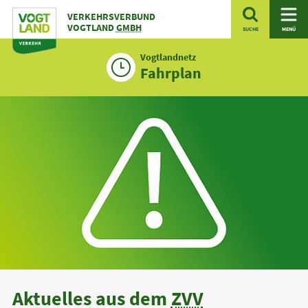
Zum
VERKEHRSVERBUND
Inhalt
VOGTLAND
GMBH
SUCHE
MENÜ
Vogtlandnetz
Fahrplan
Aktuelles aus dem
ZVV