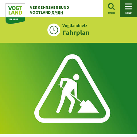
Zum
VERKEHRSVERBUND
Inhalt
VOGTLAND
GMBH
SUCHE
MENÜ
Vogtlandnetz
Fahrplan