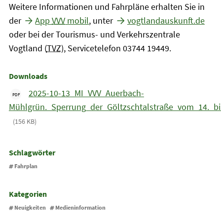
Weitere Informationen und Fahrpläne erhalten Sie in
der
App
VVV
mobil
, unter
vogtlandauskunft.de
oder bei der Tourismus- und Verkehrszentrale
Vogtland (
TVZ
), Servicetelefon 03744 19449.
Downloads
2025-10-13_MI_VVV_Auerbach-
PDF
Mühlgrün._Sperrung_der_Göltzschtalstraße_vom_14._bi
(156 KB)
Schlagwörter
Fahrplan
Kategorien
Neuigkeiten
Medieninformation