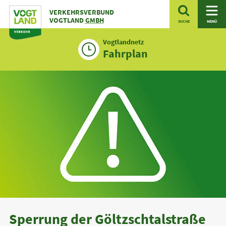
Zum
VERKEHRSVERBUND
Inhalt
VOGTLAND
GMBH
SUCHE
MENÜ
Vogtlandnetz
Fahrplan
Sperrung der Göltzschtalstraße