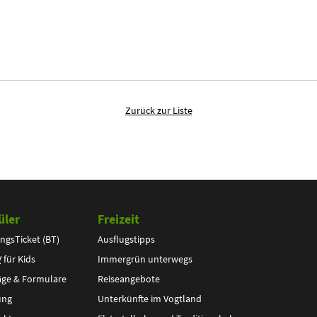
Zurück zur Liste
üler
Freizeit
ngsTicket (BT)
Ausflugstipps
V
für Kids
Immergrün unterwegs
äge & Formulare
Reiseangebote
ung
Unterkünfte im Vogtland