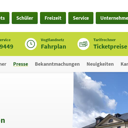
ets
Schüler
Freizeit
Service
Unternehm
ervice
Vogtlandnetz
Tarifrechner
19449
Fahrplan
Ticketpreise
ner
Presse
Bekanntmachungen
Neuigkeiten
Kar
on