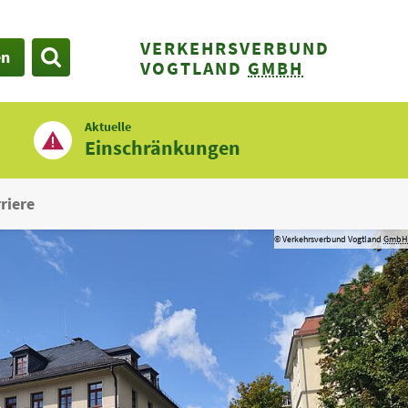
VERKEHRSVERBUND
en
SUCHE
VOGTLAND
GMBH
Aktuelle
Einschränkungen
riere
© Verkehrsverbund Vogtland
GmbH