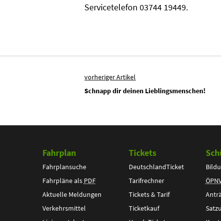
Servicetelefon 03744 19449.
vorheriger Artikel
Schnapp dir deinen Lieblingsmenschen!
Fahrplan
Tickets
Sch
Fahrplansuche
DeutschlandTicket
Bildu
Fahrpläne als
PDF
Tarifrechner
ÖPN
Aktuelle Meldungen
Tickets & Tarif
Antr
Verkehrsmittel
Ticketkauf
Satz