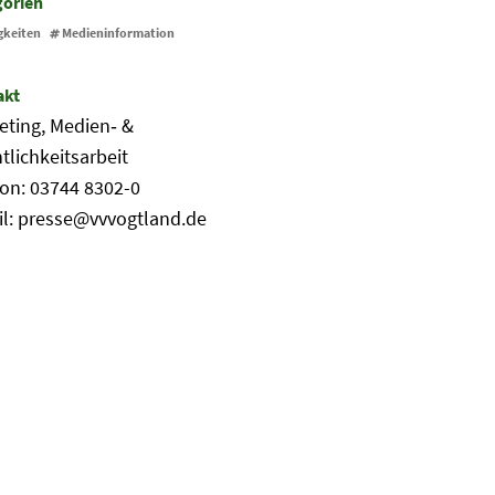
gorien
gkeiten
Medieninformation
akt
eting, Medien‐ &
tlichkeitsarbeit
fon: 03744 8302-0
il: presse@vvvogtland.de