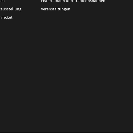
akt
Elstertalbahn und Traditionsbahnen
tausstellung
Veranstaltungen
nTicket