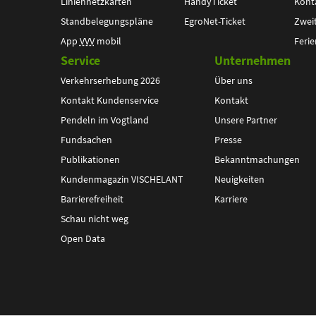
Liniennetzkarten
HandyTicket
Kont
Standbelegungspläne
EgroNet-Ticket
Zwei
App
VVV
mobil
Ferie
Service
Unternehmen
Verkehrserhebung 2026
Über uns
Kontakt Kundenservice
Kontakt
Pendeln im Vogtland
Unsere Partner
Fundsachen
Presse
Publikationen
Bekanntmachungen
Kundenmagazin VISCHELANT
Neuigkeiten
Barrierefreiheit
Karriere
Schau nicht weg
Open Data