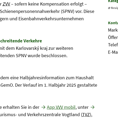
Kate
er
ZVV
– sofern keine Kompensation erfolgt –
Neui
Schienenpersonennahverkehr (SPNV) vor. Diese
gern und Eisenbahnverkehrsunternehmen
Kont
Mark
Öffen
chreitende Verkehre
Tele
t dem Karlovarský kraj zur weiteren
E-Ma
itenden SPNV wurde beschlossen.
udem eine Halbjahresinformation zum Haushalt
emO. Der Verlauf im 1. Halbjahr 2025 gestaltete
 erhalten Sie in der
App
VVV
mobil
, unter
urismus- und Verkehrszentrale Vogtland (
TVZ
),