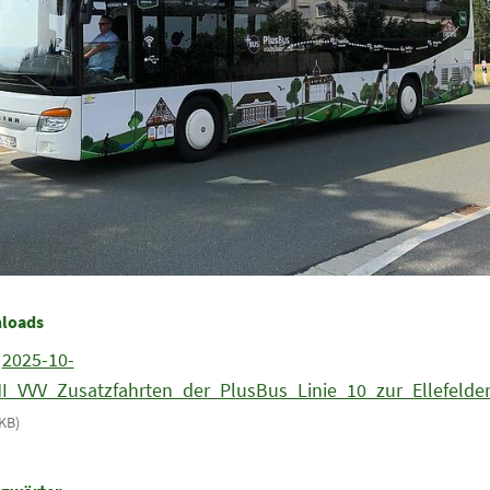
loads
2025-10-
I_VVV_Zusatzfahrten_der_PlusBus_Linie_10_zur_Ellefelder
KB)