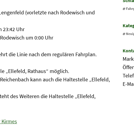
Schl
Fahr
 Lengenfeld (vorletzte nach Rodewisch und
Kate
m 23:42 Uhr
Neui
 Rodewisch um 0:00 Uhr
Kont
hrt die Linie nach dem regulären Fahrplan.
Mark
Öffen
lle „Ellefeld, Rathaus“ möglich.
Tele
 Reichenbach kann auch die Haltestelle „Ellefeld,
E-Ma
eht des Weiteren die Haltestelle „Ellefeld,
r Kirmes