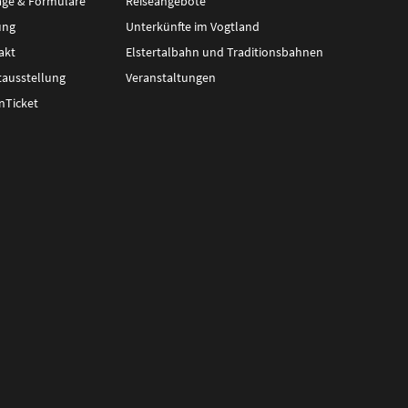
äge & Formulare
Reiseangebote
ung
Unterkünfte im Vogtland
akt
Elstertalbahn und Traditionsbahnen
tausstellung
Veranstaltungen
nTicket