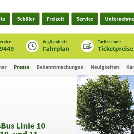
ets
Schüler
Freizeit
Service
Unternehm
ervice
Vogtlandnetz
Tarifrechner
19449
Fahrplan
Ticketpreise
ner
Presse
Bekanntmachungen
Neuigkeiten
Kar
sBus Linie 10
(10. und 11.