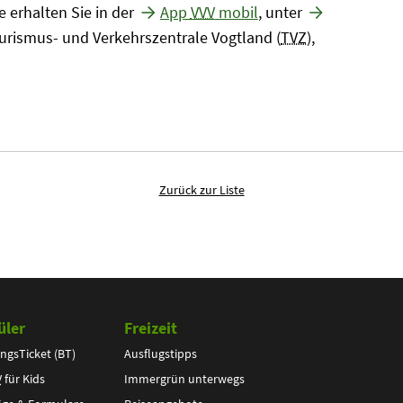
 erhalten Sie in der
App
VVV
mobil
, unter
urismus- und Verkehrszentrale Vogtland (
TVZ
),
Zurück zur Liste
üler
Freizeit
ngsTicket (BT)
Ausflugstipps
V
für Kids
Immergrün unterwegs