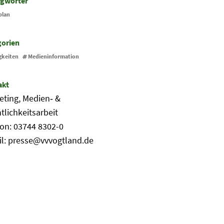
agwörter
plan
gorien
gkeiten
Medieninformation
akt
eting, Medien‐ &
tlichkeitsarbeit
fon: 03744 8302-0
il: presse@vvvogtland.de