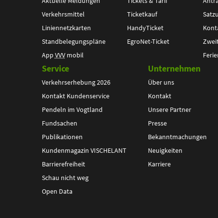
Aktuelle Meldungen
Tickets & Tarif
Antr
Verkehrsmittel
Ticketkauf
Satz
Liniennetzkarten
HandyTicket
Kont
Standbelegungspläne
EgroNet-Ticket
Zwei
App
VVV
mobil
Ferie
Service
Unternehmen
Verkehrserhebung 2026
Über uns
Kontakt Kundenservice
Kontakt
Pendeln im Vogtland
Unsere Partner
Fundsachen
Presse
Publikationen
Bekanntmachungen
Kundenmagazin VISCHELANT
Neuigkeiten
Barrierefreiheit
Karriere
Schau nicht weg
Open Data