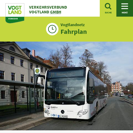
Zum
VERKEHRSVERBUND
Inhalt
VOGTLAND
GMBH
SUCHE
MENÜ
Vogtlandnetz
Fahrplan