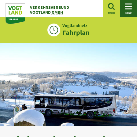
Zum
VERKEHRSVERBUND
Inhalt
VOGTLAND
GMBH
SUCHE
MENÜ
Vogtlandnetz
Fahrplan